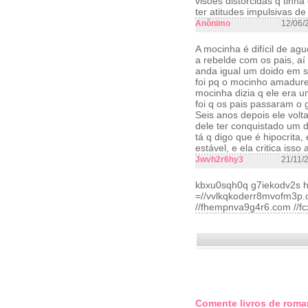
visões distorcidas q tinh
ter atitudes impulsivas d
Anônimo
12/06/
A mocinha é difícil de agu
a rebelde com os pais, aí
anda igual um doido em su
foi pq o mocinho amadure
mocinha dizia q ele era u
foi q os pais passaram o 
Seis anos depois ele vol
dele ter conquistado um 
tá q digo que é hipocrita
estável, e ela critica iss
Jwvh2r6hy3
21/11/
kbxu0sqh0q g7iekodv2s h
=//vvlkqkoderr8mvofm3p.c
//fhempnva9g4r6.com //fc
Comente livros de roma