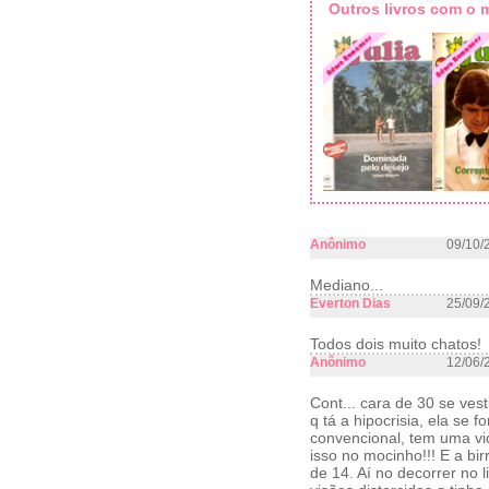
Outros livros com o
Anônimo
09/10/
Mediano...
Everton Dias
25/09/
Todos dois muito chatos!
Anônimo
12/06/
Cont... cara de 30 se ve
q tá a hipocrisia, ela s
convencional, tem uma v
isso no mocinho!!! E a b
de 14. Aí no decorrer no 