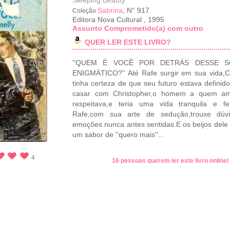
Sleeping Beauty
Sabrina
, N° 917
Coleção
Editora Nova Cultural
,
1995
Assunto Comprometido(a) com outro
QUER LER ESTE LIVRO?
''QUEM É VOCÊ POR DETRÁS DESSE S
ENIGMÁTICO?'' Até Rafe surgir em sua vida,C
tinha certeza de que seu futuro estava definido:
casar com Christopher,o homem a quem a
respeitava,e teria uma vida tranquila e fe
Rafe,com sua arte de sedução,trouxe dúv
emoções nunca antes sentidas.E os beijos dele
um sabor de ''quero mais''...
4
16 pessoas querem ler este livro online