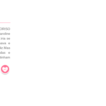
ORISO
aroline
iria se
mava e
liz.Mas
idas e
 tinham
!