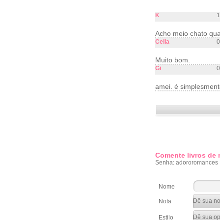
K
1
Acho meio chato qua
Celia
0
Muito bom.
Gi
0
amei. é simplesmente
Comente livros de
Senha: adororomances
Nome
Nota
Estilo