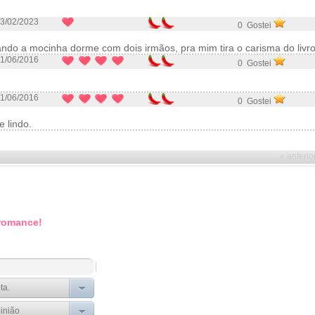
3/02/2023
0 Gostei
ndo a mocinha dorme com dois irmãos, pra mim tira o carisma do livro
1/06/2016
0 Gostei
1/06/2016
0 Gostei
 lindo.
« anterio
 romance!