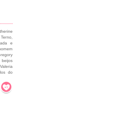
herine
Terno,
mada e
o homem
regory
beijos
Valeria
los do
!