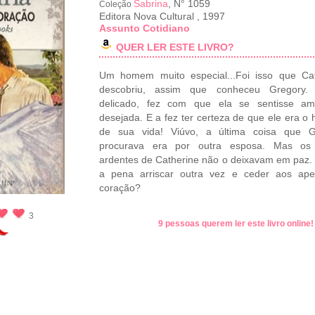
Sabrina
, N° 1059
Coleção
Editora Nova Cultural
,
1997
Assunto Cotidiano
QUER LER ESTE LIVRO?
Um homem muito especial...Foi isso que Cat
descobriu, assim que conheceu Gregory. 
delicado, fez com que ela se sentisse a
desejada. E a fez ter certeza de que ele era 
de sua vida! Viúvo, a última coisa que G
procurava era por outra esposa. Mas os 
ardentes de Catherine não o deixavam em paz. 
a pena arriscar outra vez e ceder aos ape
coração?
3
9 pessoas querem ler este livro online