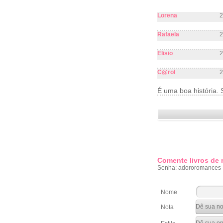
Lorena
2
Rafaela
2
Elisio
2
C@rol
2
É uma boa história. 
Comente livros de
Senha: adororomances
Nome
Nota