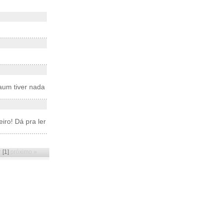
aum tiver nada
iro! Dá pra ler
r
[1]
próximo »