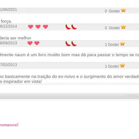
1/06/2021
0 Gostei
 força.
6/12/2014
0 Gostei
deria ser melhor
8/09/2013
1 Gostei
almente naum é um livro muiiito bom mas dá para passar o tempo se n
7/03/2013
1 Gostei
rno basicamente na traição do ex-noivo e o surgimento do amor verdade
s inspirador em vista!
« anterio
 romance!