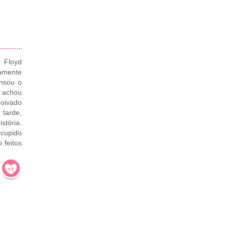
 Floyd
amente
ensou o
e achou
noivado
 tarde,
stória.
 cupido
 feitos
!