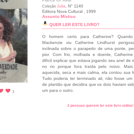
Fiance for Real
Julia
, N° 1140
Coleção
Editora Nova Cultural
,
1999
Assunto Místico
QUER LER ESTE LIVRO?
O homem certo para Catherine? Quando
Mackenzie viu Catherine Lindhurst perigos
inclinada sobre o parapeito de uma ponte, p
pior. Com frio, molhada e doente, Catherin
difícil explicar que estava jogando seu anel de 
no rio porque fora traída pelo noivo. Mais
aquecida, seca e mais calma, ela contou sua hi
Tudo poderia ter terminado ali, não fosse um
de plantão que decidira que os dois haviam sido
um para o outro.
3
2 pessoas querem ler este livro online