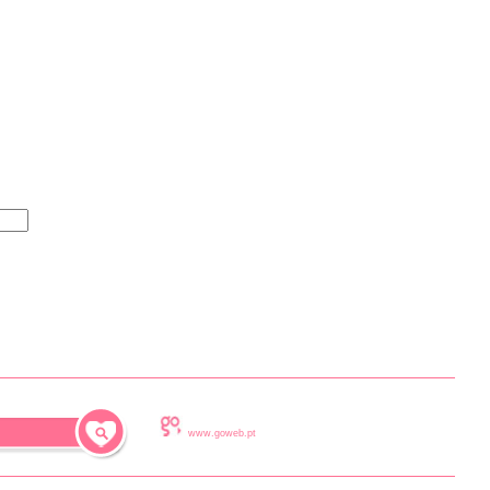
www.goweb.pt