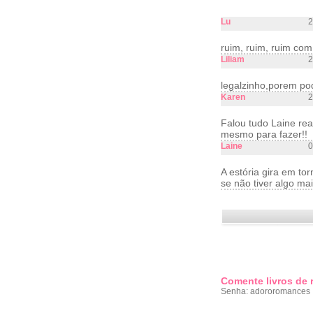
Lu
2
ruim, ruim, ruim com
Liliam
2
legalzinho,porem po
Karen
2
Falou tudo Laine re
mesmo para fazer!!
Laine
0
A estória gira em to
se não tiver algo mai
Comente livros de
Senha: adororomances