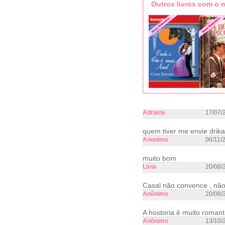
Outros livros com o
Adriana
17/07/
quem tiver me envie dr
Anonimo
06/11/
muito bom
Livia
20/08/
Casal não convence , não 
Anônimo
20/08/
A hostoria ê muito romant
Anônimo
13/10/