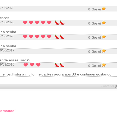
7/06/2020
0 Gostei
ances
7/06/2020
0 Gostei
r a senha
7/06/2020
0 Gostei
r a senha
0/06/2017
0 Gostei
nde esses livros?
9/03/2016
0 Gostei
eiros.História muito meiga.Reli agora aos 33 e continuei gostando!
« anterior
[
 romance!