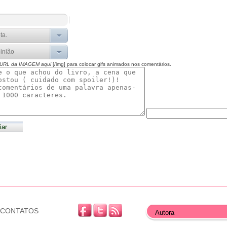
 URL da IMAGEM aqui
[/img] para colocar gifs animados nos comentários.
CONTATOS