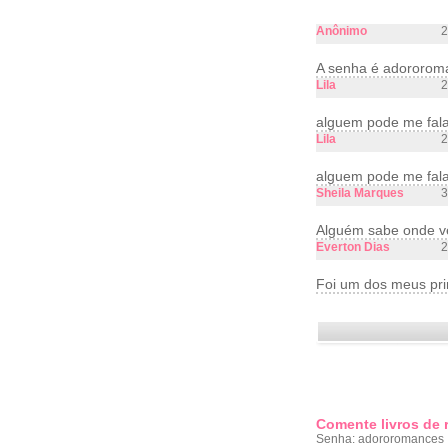
Anônimo
2
A senha é adororom
Lila
2
alguem pode me fala
Lila
2
alguem pode me fala
Sheila Marques
3
Alguém sabe onde ve
Everton Dias
2
Foi um dos meus prim
Comente livros de
Senha: adororomances