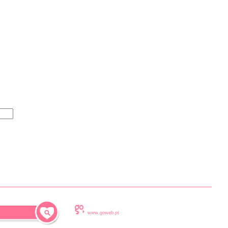
www.goweb.pt