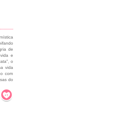
mística
eifando
gria de
 vida e
ata", o
na vida
do com
osas do
!