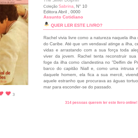
The Silver Dolphin
Sabrina
, N° 10
Coleção
Editora Abril
,
0000
Assunto Cotidiano
QUER LER ESTE LIVRO?
Rachel vivia livre como a natureza naquela ilha 
do Caribe. Até que um vendaval atinge a ilha, c
vidas e arrastando com a sua força toda ale
viver da jovem. Rachel tenta reconstruir sua
foge da ilha como clandestina no "Delfim de Pr
barco do capitão Niall e, como uma intrusa 
daquele homem, ela fica a sua mercê, viven
aquele estranho que procurava as águas tortu
mar para esconder-se do passado.
3
314 pessoas querem ler este livro online