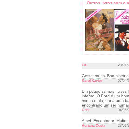
Outros livros com o
Lu
23/01/
Gostei muito. Boa história
Karol Xavier
07/04/
Em pouquíssimas frases l
inferno. O Ford é um hom
minha mala, daria uma ban
encontrado um ser humano
Cris
04/06/
Amei. Encantador. Muito d
Adriana Costa
23/01/