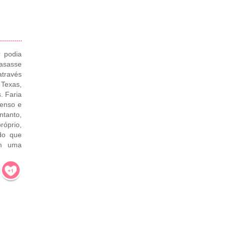
r podia
asasse
através
 Texas,
. Faria
enso e
tanto,
róprio,
 do que
em uma
!