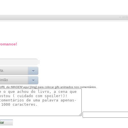
« ant
 romance!
 URL da IMAGEM aqui
[/img] para colocar gifs animados nos comentários.