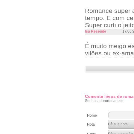
Romance super á
tempo. E com cer
Super curti o jei
Isa Resende
17/06/
É muito meigo ess
vilões ou ex-am
Comente livros de roma
Senha: adororomances
Nome
Nota