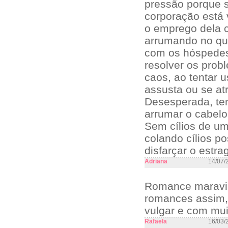
pressão porque s
corporação está v
o emprego dela 
arrumando no qu
com os hóspedes
resolver os prob
caos, ao tentar u
assusta ou se atr
Desesperada, te
arrumar o cabel
Sem cílios de um
colando cílios p
disfarçar o estra
Adriana
14/07/
Romance maravil
romances assim,
vulgar e com mui
Rafaela
16/03/