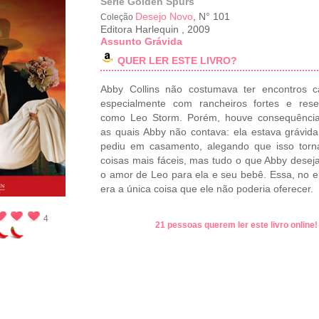
Série Golden Spurs
Desejo Novo
, N° 101
Coleção
Editora Harlequin
,
2009
Assunto Grávida
QUER LER ESTE LIVRO?
Abby Collins não costumava ter encontros c
especialmente com rancheiros fortes e rese
como Leo Storm. Porém, houve consequênci
as quais Abby não contava: ela estava grávida
pediu em casamento, alegando que isso torn
coisas mais fáceis, mas tudo o que Abby desej
o amor de Leo para ela e seu bebê. Essa, no e
era a única coisa que ele não poderia oferecer.
4
21 pessoas querem ler este livro online