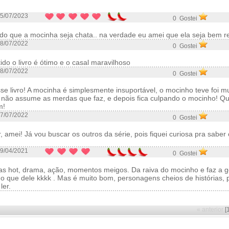
5/07/2023
0 Gostei
rdo que a mocinha seja chata.. na verdade eu amei que ela seja bem re
8/07/2022
0 Gostei
do o livro é ótimo e o casal maravilhoso
8/07/2022
0 Gostei
e livro! A mocinha é simplesmente insuportável, o mocinho teve foi mu
 não assume as merdas que faz, e depois fica culpando o mocinho! 
m!
7/07/2022
0 Gostei
, amei! Já vou buscar os outros da série, pois fiquei curiosa pra saber
9/04/2021
0 Gostei
s hot, drama, ação, momentos meigos. Da raiva do mocinho e faz a g
o que dele kkkk . Mas é muito bom, personagens cheios de histórias,
ler.
« anterior
[