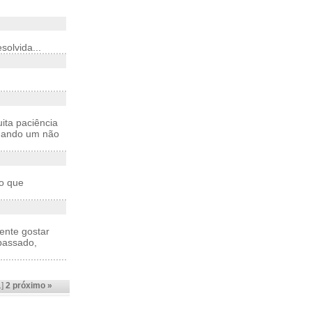
solvida...
ita paciência
Quando um não
 o que
ente gostar
 passado,
1]
2
próximo »