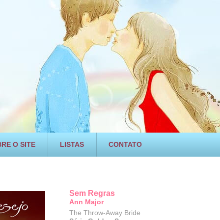
RE O SITE
LISTAS
CONTATO
Sem Regras
Ann Major
The Throw-Away Bride