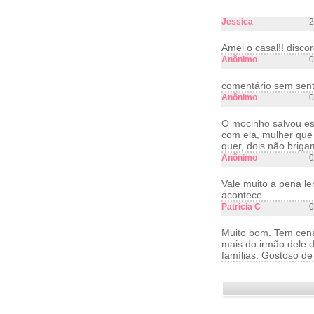
Jessica
2
Amei o casal!! disco
Anônimo
0
comentário sem senti
Anônimo
0
O mocinho salvou ess
com ela, mulher que
quer, dois não briga
Anônimo
0
Vale muito a pena ler
acontece…
Patricia C
0
Muito bom. Tem cena
mais do irmão dele d
famílias. Gostoso de 