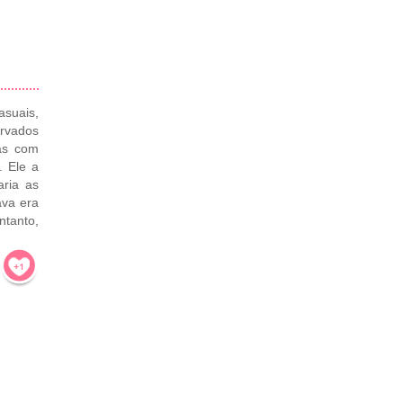
asuais,
rvados
as com
. Ele a
aria as
ava era
ntanto,
!