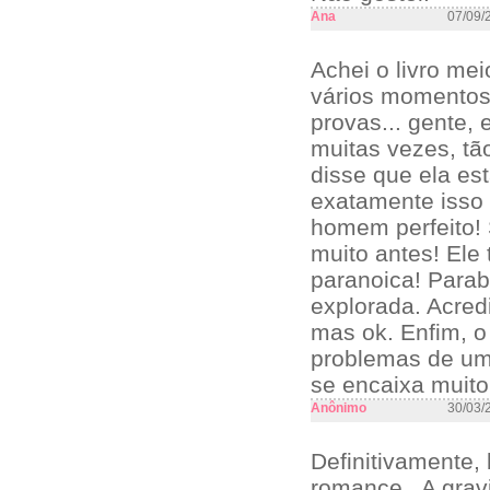
Ana
07/09/
Achei o livro me
vários momentos
provas... gente, 
muitas vezes, tã
disse que ela es
exatamente isso 
homem perfeito! S
muito antes! Ele
paranoica! Parab
explorada. Acredi
mas ok. Enfim, o
problemas de um
se encaixa muito
Anônimo
30/03/
Definitivamente,
romance.. A grav