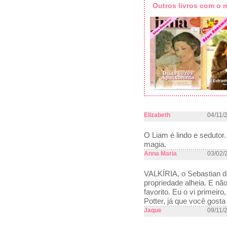
Outros livros com o
Elizabeth
04/11/
O Liam é lindo e sedutor.
magia.
Anna Maria
03/02/
VALKÍRIA, o Sebastian d
propriedade alheia. E não
favorito. Eu o vi primei
Potter, já que você gosta
Jaque
09/11/