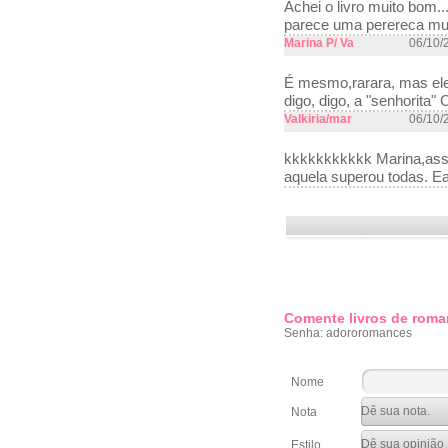
Achei o livro muito bom..
parece uma perereca mu
Marina P/ Va
06/10/
É mesmo,rarara, mas ele 
digo, digo, a "senhorita" 
Valkiria/mar
06/10/
kkkkkkkkkkk Marina,assi
aquela superou todas. E
Comente livros de roma
Senha: adororomances
Nome
Nota
Estilo