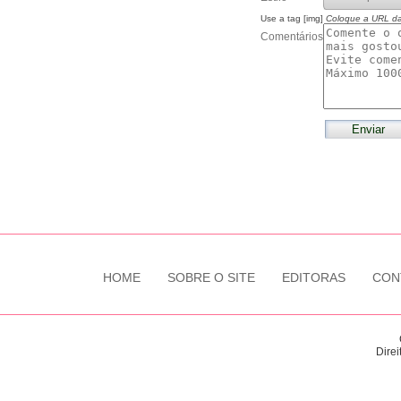
Use a tag [img]
Coloque a URL d
Comentários
HOME
SOBRE O SITE
EDITORAS
CON
Direi