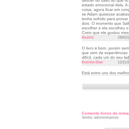
descer do salto do que fi
estado emocional dela. A
coisa, agora ficar em con
se Adam quisesse acabava
tenha sofrido para provar
dois. O momento que Sall
escolher e ela escolheu o 
Creio que ele gostou mesm
Beatriz
28/02/
O livro é bom, porém sem
que vem de experiências 
difícil, cada um do seu l
Everton Dias
12/11/
Está entre uns dos melhore
Comente livros de roma
Senha: adororomances