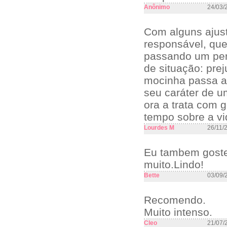
Anônimo
24/03/
Com alguns ajust
responsável, que
passando um perr
de situação: prej
mocinha passa a 
seu caráter de u
ora a trata com 
tempo sobre a vi
Lourdes M
26/11/
Eu tambem goste
muito.Lindo!
Bette
03/09/
Recomendo.
Muito intenso.
Cleo
21/07/