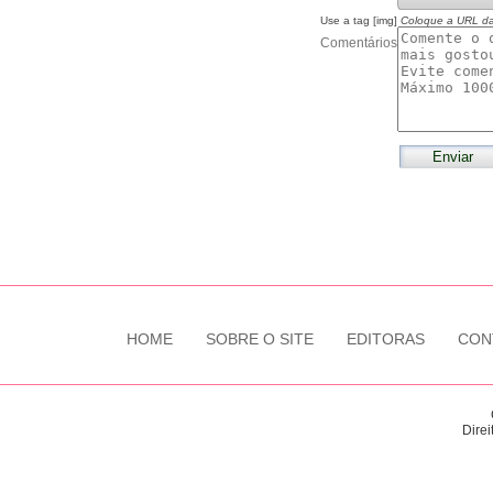
Use a tag [img]
Coloque a URL d
Comentários
HOME
SOBRE O SITE
EDITORAS
CON
Direi