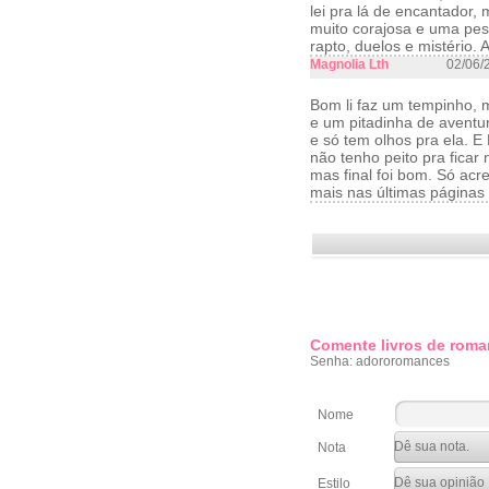
lei pra lá de encantador, 
muito corajosa e uma pes
rapto, duelos e mistério. 
Magnolia Lth
02/06/
Bom li faz um tempinho, 
e um pitadinha de aventur
e só tem olhos pra ela. E
não tenho peito pra ficar
mas final foi bom. Só acre
mais nas últimas páginas c
Comente livros de roma
Senha: adororomances
Nome
Nota
Estilo