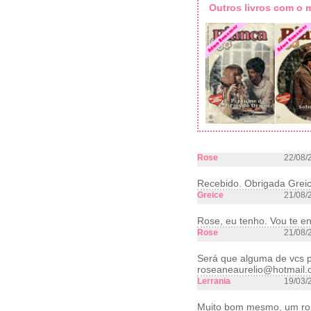
Outros livros com o
Rose
22/08/
Recebido. Obrigada Greic
Greice
21/08/
Rose, eu tenho. Vou te en
Rose
21/08/
Será que alguma de vcs po
roseaneaurelio@hotmail.
Lerrania
19/03/
Muito bom mesmo, um rom