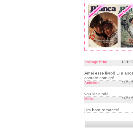
Solange Brito
18/10/
Amei esse livro!! Li a a
contato comigo!
Anônimo
28/04/
vou ler ainda
Melke
26/08/
Um bom romance!