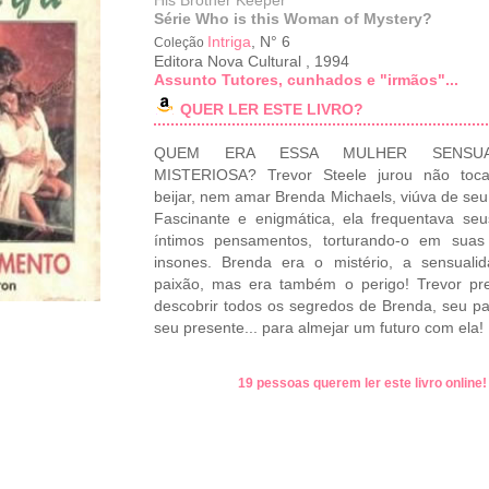
His Brother Keeper
Série Who is this Woman of Mystery?
Intriga
, N° 6
Coleção
Editora Nova Cultural
,
1994
Assunto Tutores, cunhados e "irmãos"...
QUER LER ESTE LIVRO?
QUEM ERA ESSA MULHER SENSU
MISTERIOSA? Trevor Steele jurou não toca
beijar, nem amar Brenda Michaels, viúva de seu
Fascinante e enigmática, ela frequentava se
íntimos pensamentos, torturando-o em suas 
insones. Brenda era o mistério, a sensuali
paixão, mas era também o perigo! Trevor pr
descobrir todos os segredos de Brenda, seu p
seu presente... para almejar um futuro com ela!
19 pessoas querem ler este livro online