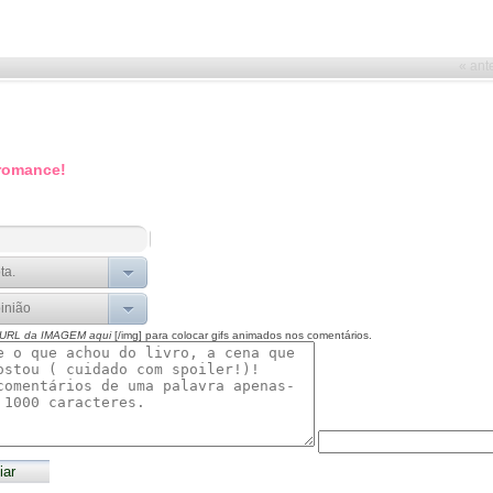
« ant
 romance!
 URL da IMAGEM aqui
[/img] para colocar gifs animados nos comentários.