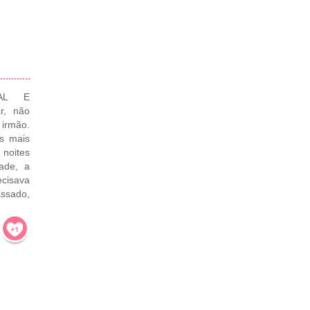
AL E
r, não
 irmão.
us mais
noites
dade, a
ecisava
assado,
!