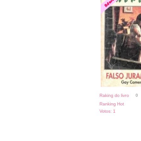
Raking do livro
0
Ranking Hot
Votos:
1