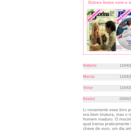
Outros livros com o
Roberto
11/04/
Mercia
11/04/
Victor
11/04/
Beatriz
05/04/
Li novamente esse livro p
era bem imatura, mas o m
homem maduro. O mocinho
qual transa praticamente t
chave de ouro, um dia an