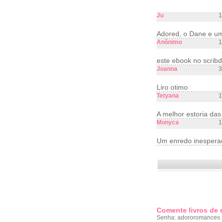
Ju
1
Adored, o Dane e u
Anônimo
1
este ebook no scribd
Joanna
3
Liro otimo
Tetyana
1
A melhor estoria da
Monyca
1
Um enredo inesperado
Comente livros de
Senha: adororomances