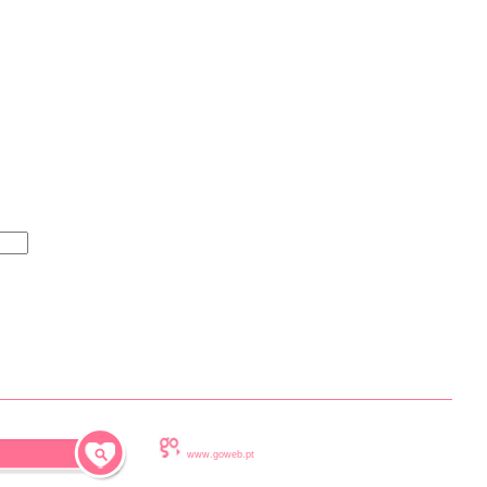
www.goweb.pt