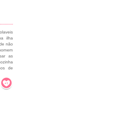
olaveis
a ilha
nde não
e homem
ssar as
ozinha
sos de
!