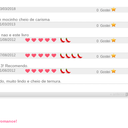
3/03/2018
0 Gostei
m mocinho cheio de carisma
1/03/2013
0 Gostei
 nao e este livro
1/08/2012
0 Gostei
7/08/2012
0 Gostei
s 3! Recomendo.
1/08/2012
0 Gostei
, muito lindo e cheio de ternura.
« anterior
[
 romance!