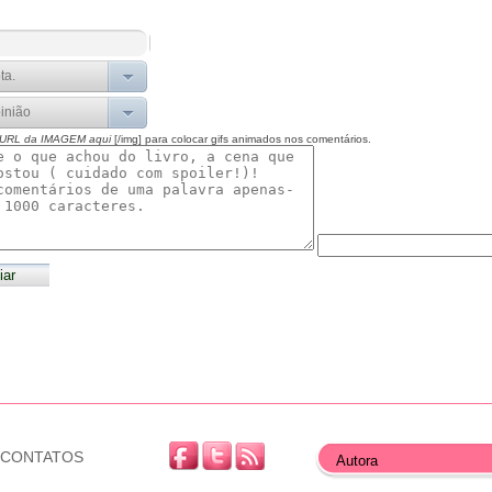
 URL da IMAGEM aqui
[/img] para colocar gifs animados nos comentários.
CONTATOS