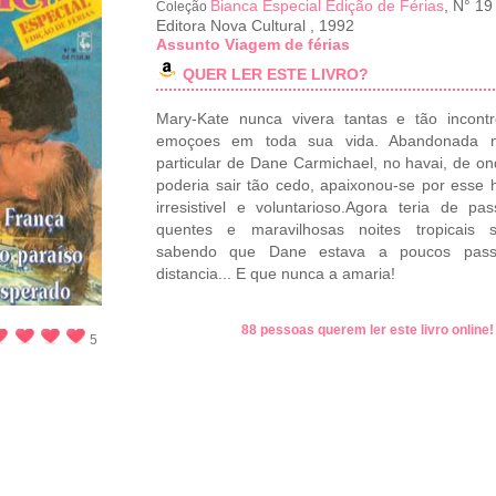
Bianca Especial Edição de Férias
, N° 19
Coleção
Editora Nova Cultural
,
1992
Assunto Viagem de férias
QUER LER ESTE LIVRO?
Mary-Kate nunca vivera tantas e tão incontr
emoçoes em toda sua vida. Abandonada n
particular de Dane Carmichael, no havai, de o
poderia sair tão cedo, apaixonou-se por ess
irresistivel e voluntarioso.Agora teria de pa
quentes e maravilhosas noites tropicais s
sabendo que Dane estava a poucos pas
distancia... E que nunca a amaria!
88 pessoas querem ler este livro online
5