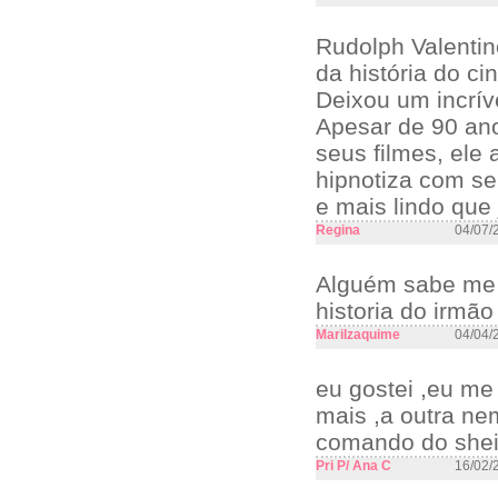
Rudolph Valentino
da história do c
Deixou um incríve
Apesar de 90 ano
seus filmes, ele
hipnotiza com se
e mais lindo que 
Regina
04/07/
Alguém sabe me d
historia do irmã
Marilzaquime
04/04/
eu gostei ,eu me
mais ,a outra ne
comando do sheik
Pri P/ Ana C
16/02/