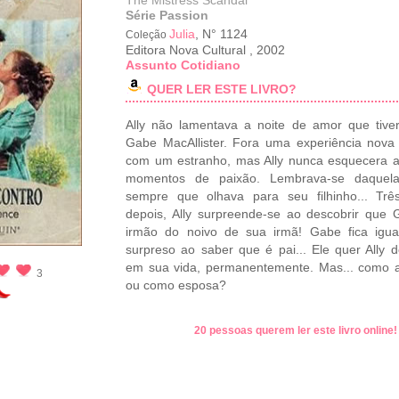
The Mistress Scandal
Série Passion
Julia
, N° 1124
Coleção
Editora Nova Cultural
,
2002
Assunto Cotidiano
QUER LER ESTE LIVRO?
Ally não lamentava a noite de amor que tiv
Gabe MacAllister. Fora uma experiência nova
com um estranho, mas Ally nunca esquecera 
momentos de paixão. Lembrava-se daquela
sempre que olhava para seu filhinho... Trê
depois, Ally surpreende-se ao descobrir que
irmão do noivo de sua irmã! Gabe fica igua
surpreso ao saber que é pai... Ele quer Ally d
em sua vida, permanentemente. Mas... como 
3
ou como esposa?
20 pessoas querem ler este livro online