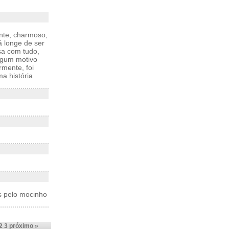
ente, charmoso,
á longe de ser
osa com tudo,
algum motivo
rmente, foi
a história
s pelo mocinho
2
3
próximo »