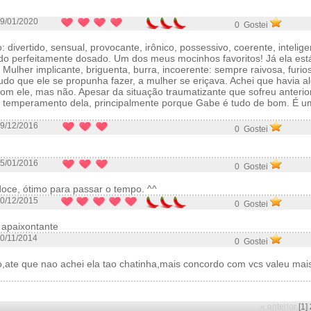
9/01/2020
0 Gostei
 divertido, sensual, provocante, irônico, possessivo, coerente, intelig
tudo perfeitamente dosado. Um dos meus mocinhos favoritos! Já ela est
! Mulher implicante, briguenta, burra, incoerente: sempre raivosa, furi
do que ele se propunha fazer, a mulher se eriçava. Achei que havia 
com ele, mas não. Apesar da situação traumatizante que sofreu anterio
 temperamento dela, principalmente porque Gabe é tudo de bom. É um
9/12/2016
0 Gostei
5/01/2016
0 Gostei
 doce, ótimo para passar o tempo. ^^
0/12/2015
0 Gostei
a apaixontante
0/11/2014
0 Gostei
o,ate que nao achei ela tao chatinha,mais concordo com vcs valeu mai
« anterior
[1]