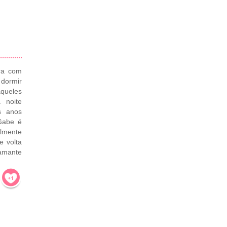
era com
 dormir
aqueles
 noite
s anos
 Gabe é
lmente
e volta
amante
!