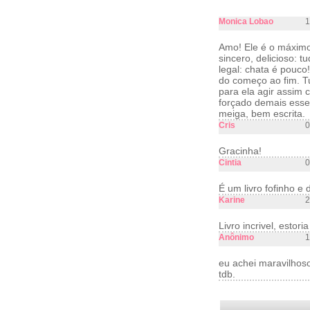
Monica Lobao
1
Amo! Ele é o máximo:
sincero, delicioso: 
legal: chata é pouco
do começo ao fim. Tu
para ela agir assim 
forçado demais esse
meiga, bem escrita.
Cris
0
Gracinha!
Cintia
0
É um livro fofinho e
Karine
2
Livro incrivel, estori
Anônimo
1
eu achei maravilhos
tdb.