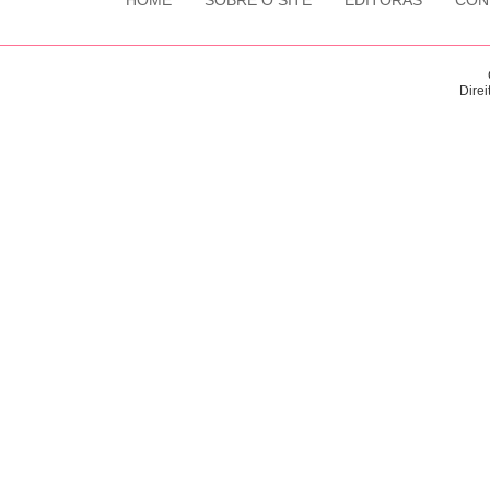
HOME
SOBRE O SITE
EDITORAS
CON
Direi