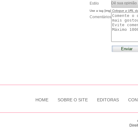
Estilo
Use a tag [img]
Coloque a URL d
Comentários
HOME
SOBRE O SITE
EDITORAS
CON
Direi