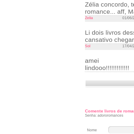
Zélia concordo, 
romance... aff, M
Zelia
01/06/
Li dois livros de
cansativo chegar 
Sol
17/04/
amei
lindooo!!!!!!!!!!!!!
Comente livros de roma
Senha: adororomances
Nome