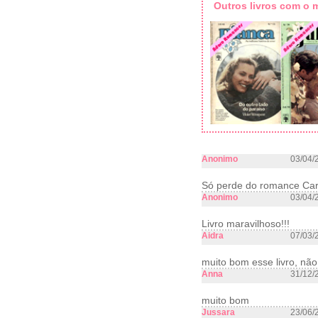
Outros livros com o
Anonimo
03/04/
Só perde do romance Cari
Anonimo
03/04/
Livro maravilhoso!!!
Aidra
07/03/
muito bom esse livro, nã
Anna
31/12/
muito bom
Jussara
23/06/