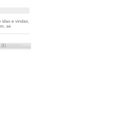
 idas e vindas,
am, se
r
[1]
próximo »