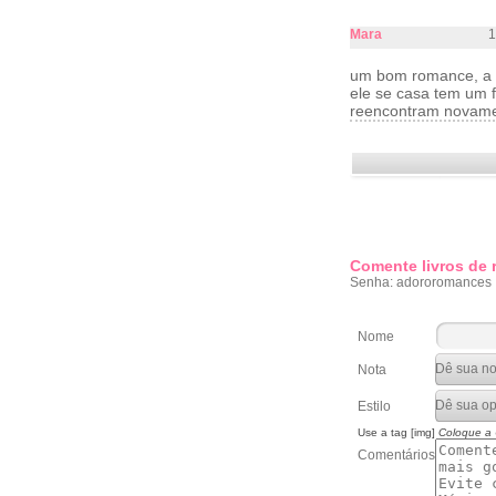
Mara
1
um bom romance, a fa
ele se casa tem um f
reencontram novame
Comente livros de
Senha: adororomances
Nome
Nota
Estilo
Use a tag [img]
Coloque a
Comentários