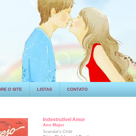
RE O SITE
LISTAS
CONTATO
Indestrutível Amor
Ann Major
Scandal’s Child