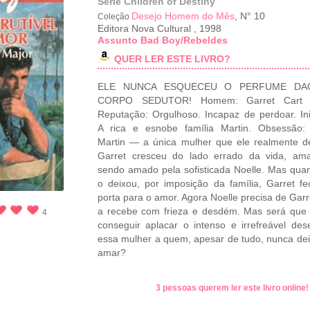
Série Children of Destiny
Desejo Homem do Mês
, N° 10
Coleção
Editora Nova Cultural
,
1998
Assunto Bad Boy/Rebeldes
QUER LER ESTE LIVRO?
ELE NUNCA ESQUECEU O PERFUME DA
CORPO SEDUTOR! Homem: Garret Cart W
Reputação: Orgulhoso. Incapaz de perdoar. In
A rica e esnobe família Martin. Obsessão: 
Martin — a única mulher que ele realmente d
Garret cresceu do lado errado da vida, am
sendo amado pela sofisticada Noelle. Mas qua
o deixou, por imposição da família, Garret f
porta para o amor. Agora Noelle precisa de Garr
a recebe com frieza e desdém. Mas será que 
4
conseguir aplacar o intenso e irrefreável des
essa mulher a quem, apesar de tudo, nunca de
amar?
3 pessoas querem ler este livro online