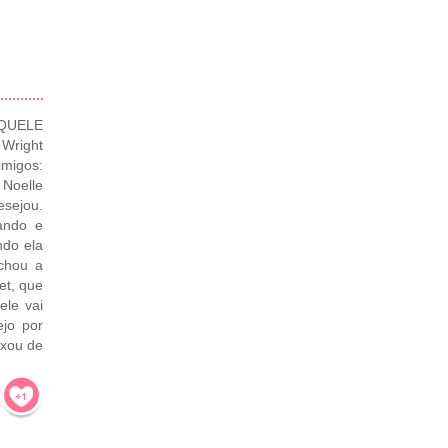
QUELE
right
imigos:
Noelle
esejou.
ando e
ndo ela
echou a
et, que
ele vai
ejo por
ixou de
!