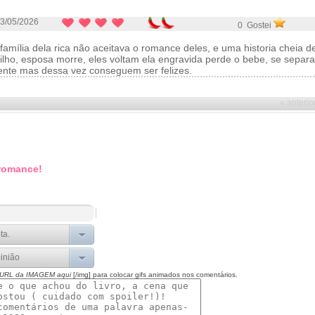
3/05/2026
0 Gostei
mília dela rica não aceitava o romance deles, e uma historia cheia de
ilho, esposa morre, eles voltam ela engravida perde o bebe, se separ
nte mas dessa vez conseguem ser felizes.
« anterio
 romance!
 URL da IMAGEM aqui
[/img] para colocar gifs animados nos comentários.