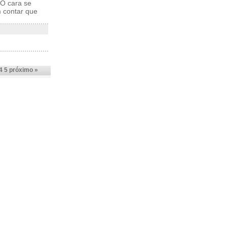
 O cara se
m contar que
4
5
próximo »