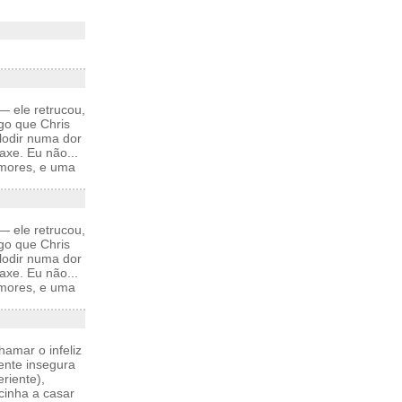
— ele retrucou,
go que Chris
lodir numa dor
axe. Eu não...
emores, e uma
— ele retrucou,
go que Chris
lodir numa dor
axe. Eu não...
emores, e uma
hamar o infeliz
ente insegura
riente),
cinha a casar