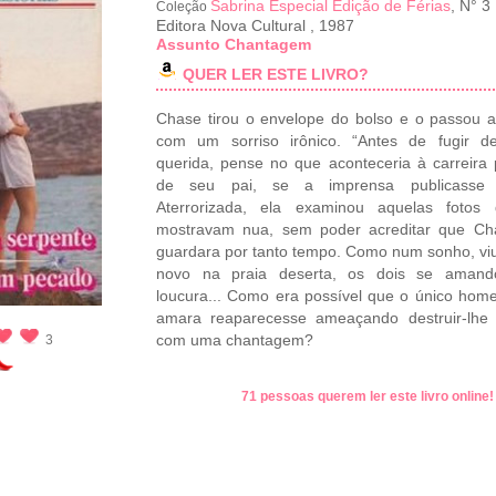
Sabrina Especial Edição de Férias
, N° 3
Coleção
Editora Nova Cultural
,
1987
Assunto Chantagem
QUER LER ESTE LIVRO?
Chase tirou o envelope do bolso e o passou a
com um sorriso irônico. “Antes de fugir d
querida, pense no que aconteceria à carreira p
de seu pai, se a imprensa publicasse is
Aterrorizada, ela examinou aquelas fotos
mostravam nua, sem poder acreditar que Ch
guardara por tanto tempo. Como num sonho, vi
novo na praia deserta, os dois se aman
loucura... Como era possível que o único ho
amara reaparecesse ameaçando destruir-lhe 
com uma chantagem?
3
71 pessoas querem ler este livro online