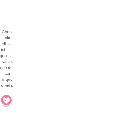
 Chris,
e mim,
olítica
to...”
 que a
ase as
u-se de
do com
mem que
a vida
!