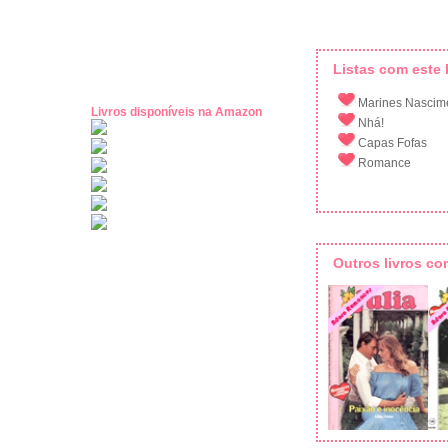
Listas com este l
Marines Nascim
Livros disponíveis na Amazon
Nhá!
Capas Fofas
Romance
Outros livros c