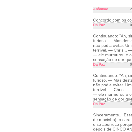
Anônimo
2
Concordo com os co
Da Paz
0
Continuando: "Ah, si
furioso. — Mas desta
não podia evitar. U
terrível. — Chris...
— ele murmurou e co
sensação de dor que 
Da Paz
0
Continuando: "Ah, si
furioso. — Mas desta
não podia evitar. U
terrível. — Chris...
— ele murmurou e co
sensação de dor que 
Da Paz
0
Sinceramente... Esse 
de mocinho), o cara
e se aborrece porqu
depois de CINCO ANO