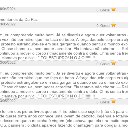
8/04/2024
0 Gostei
mentários da Da Paz
3/05/2022
0 Gostei
m, eu compreendo muito bem. Já se divertiu e agora quer voltar atrás 
 vez não permitirei que me faça de bobo. A força daquele corpo era al
m protesto estrangulou-se em sua garganta quando sentiu o mundo exp
 — Chase chamou-a, sem poder acreditar. Ela tentava não chorar. — Rel
ntinuou a mover o corpo ritmadamente contra o dela. Chris sentia tr
clamava por alívio..." FOI ESTUPRO! N O J O!!!!!!!!!
3/05/2022
0 Gostei
m, eu compreendo muito bem. Já se divertiu e agora quer voltar atrás 
 vez não permitirei que me faça de bobo. A força daquele corpo era al
m protesto estrangulou-se em sua garganta quando sentiu o mundo exp
 — Chase chamou-a, sem poder acreditar. Ela tentava não chorar. — Rel
ntinuou a mover o corpo ritmadamente contra o dela. Chris sentia tr
clamava por alívio..." FOI ESTUPRO! N O J O!!!!!!!!!
3/05/2022
0 Gostei
foi um dos piores livros que eu li! Eu odiei esse sujeito (não dá para c
 de quase trinta anos conhece uma jovem de dezoito, ingênua e totalm
e descobre que a mocinha é virgem (ele achava que ela era muito expe
S, pasmem : o idiota aparece fazendo chantagem para obrigar a mo