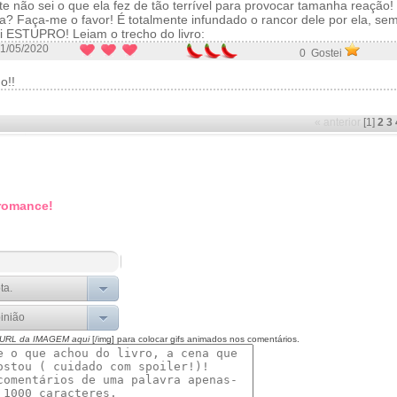
 não sei o que ela fez de tão terrível para provocar tamanha reação!
la? Faça-me o favor! É totalmente infundado o rancor dele por ela, se
oi ESTUPRO! Leiam o trecho do livro:
1/05/2020
0 Gostei
o!!
« anterior
[1]
2
3
 romance!
 URL da IMAGEM aqui
[/img] para colocar gifs animados nos comentários.