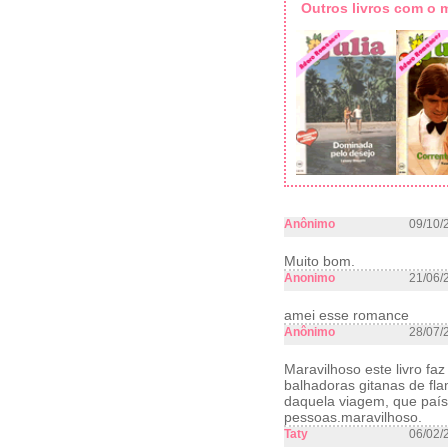
Outros livros com o
Anônimo
09/10/
Muito bom.
Anonimo
21/06/
amei esse romance
Anônimo
28/07/
Maravilhoso este livro fa
balhadoras gitanas de f
daquela viagem, que país
pessoas.maravilhoso.
Taty
06/02/