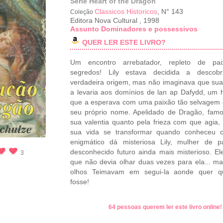
Série Heart of the Dragon
Classicos Historicos
, N° 143
Coleção
Editora Nova Cultural
,
1998
Assunto Dominadores e possessivos
QUER LER ESTE LIVRO?
Um encontro arrebatador, repleto de pa
segredos! Lily estava decidida a descobr
verdadeira origem, mas não imaginava que su
a levaria aos domínios de lan ap Dafydd, u
que a esperava com uma paixão tão selvagem
seu próprio nome. Apelidado de Dragão, fam
sua valentia quanto pela frieza com que agia, 
sua vida se transformar quando conheceu o
enigmático dá misteriosa Lily, mulher de p
desconhecido futuro ainda mais misterioso. El
3
que não devia olhar duas vezes para ela... m
olhos Teimavam em segui-la aonde quer q
fosse!
64 pessoas querem ler este livro online