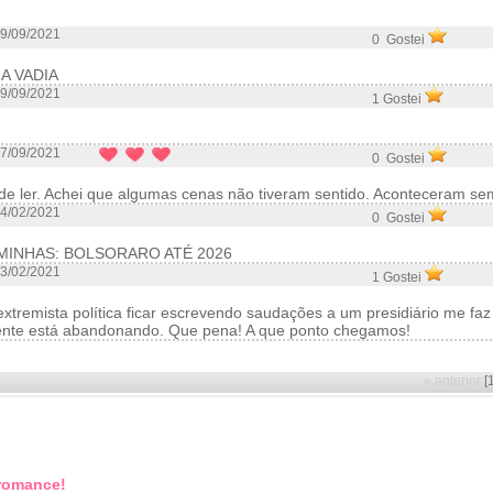
9/09/2021
0 Gostei
A VADIA
9/09/2021
1 Gostei
7/09/2021
0 Gostei
o de ler. Achei que algumas cenas não tiveram sentido. Aconteceram s
4/02/2021
0 Gostei
 MINHAS: BOLSORARO ATÉ 2026
3/02/2021
1 Gostei
tremista política ficar escrevendo saudações a um presidiário me faz
mente está abandonando. Que pena! A que ponto chegamos!
« anterior
[
 romance!