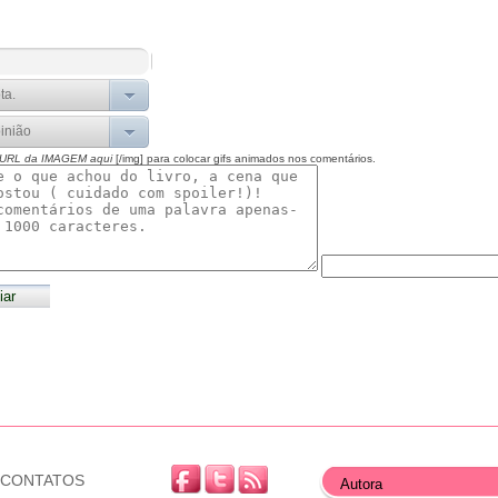
 URL da IMAGEM aqui
[/img] para colocar gifs animados nos comentários.
CONTATOS