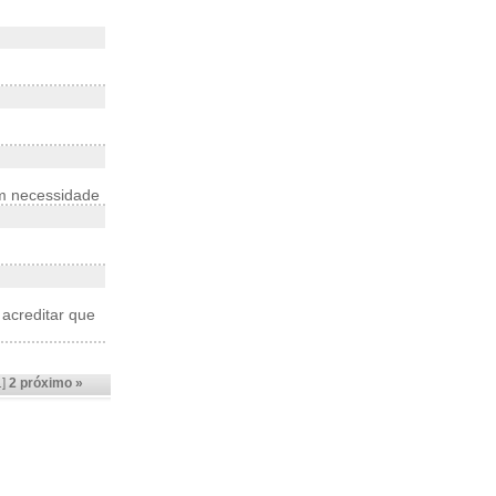
em necessidade
 acreditar que
1]
2
próximo »