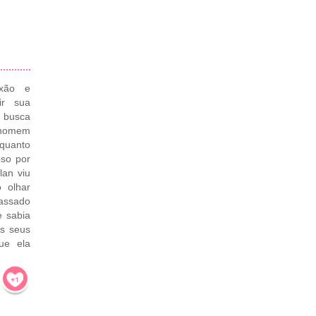
ixão e
ir sua
a busca
m homem
 quanto
oso por
lan viu
 olhar
assado
e sabia
as seus
ue ela
!