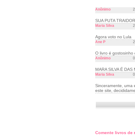
Anônimo
2
SUA PUTA TRAIDOR
Maria Silva
2
Agora voto no Lula
Ane P
2
O livro é gostosinh
Anônimo
0
MARA SILVA É DAS
Maria Silva
0
Sinceramente, uma ex
este site, decidida
Comente livros de