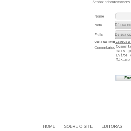
Senha: adororomances
Nome
Nota
Estilo
Use a tag [img]
Coloque a
Comentários
HOME
SOBRE O SITE
EDITORAS