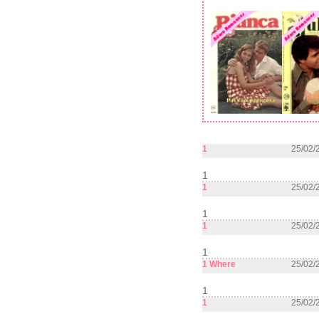
1
25/02/
1
1
25/02/
1
1
25/02/
1
1 Where
25/02/
1
1
25/02/