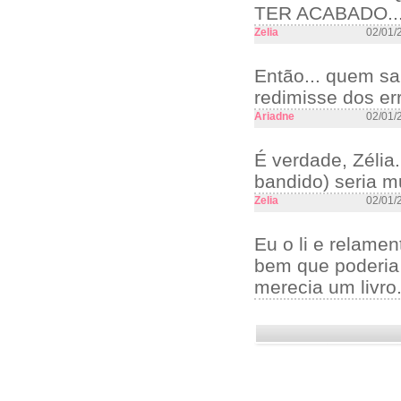
TER ACABADO...
Zelia
02/01/
Então... quem s
redimisse dos err
Ariadne
02/01/
É verdade, Zéli
bandido) seria m
Zelia
02/01/
Eu o li e relame
bem que poderia 
merecia um livro.