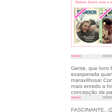
Outros livros com o
Heloah
28/10/
Gente, que livro 
exasperada quand
maravilhosa! Com
mais enredo a hi
concepção da pal
Gitiane
29/09/
FASCINANTE..