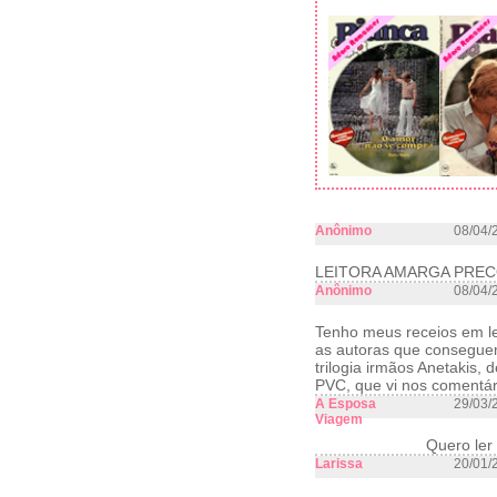
Anônimo
08/04/
LEITORA AMARGA PRE
Anônimo
08/04/
Tenho meus receios em ler
as autoras que conseguem
trilogia irmãos Anetakis,
PVC, que vi nos comentár
A Esposa
29/03/
Viagem
Quero ler
Larissa
20/01/