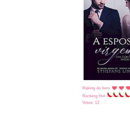
Raking do livro
Ranking Hot
Votos:
12