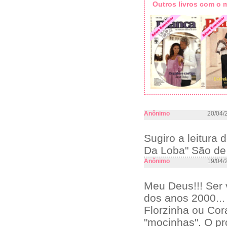
Outros livros com o
Anônimo
20/04/
Sugiro a leitura 
Da Loba" São de t
Anônimo
19/04/
Meu Deus!!! Ser 
dos anos 2000...
Florzinha ou Cor
"mocinhas". O pr