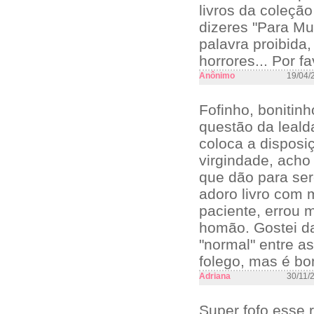
livros da coleçã
dizeres "Para Mu
palavra proibida
horrores... Por fa
Anônimo
19/04/
Fofinho, bonitinh
questão da lealda
coloca a disposiç
virgindade, acho 
que dão para se
adoro livro com 
paciente, errou 
homão. Gostei d
"normal" entre a
folego, mas é bo
Adriana
30/11/
Super fofo esse 