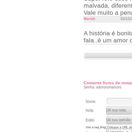
malvada, diferen
Vale muito a pena
Mariah
03/10/
A história é bon
fala..é um amor 
Comente livros de roma
Senha: adororomances
Nome
Nota
Estilo
Use a tag [img]
Coloque a URL d