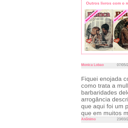
Outros livros com o
Monica Lobao
07/05/
Fiquei enojada c
como trata a mul
barbaridades dele
arrogância descri
que aqui foi um
que em muitos m
Anônimo
23/03/