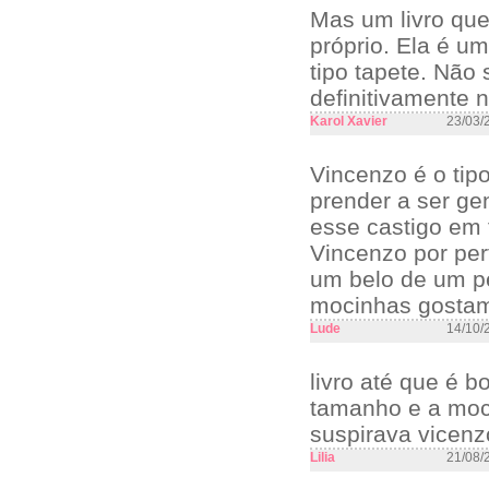
Mas um livro que
próprio. Ela é u
tipo tapete. Não
definitivamente n
Karol Xavier
23/03/
Vincenzo é o tipo
prender a ser ge
esse castigo em 
Vincenzo por per
um belo de um pé
mocinhas gostam
Lude
14/10/
livro até que é
tamanho e a moci
suspirava vicenz
Lilia
21/08/