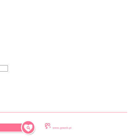
www.goweb.pt