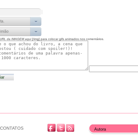
 URL da IMAGEM aqui
[/img] para colocar gifs animados nos comentários.
CONTATOS