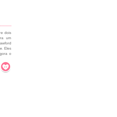
re dois
ora um
awford
e. Eles
gora o
!