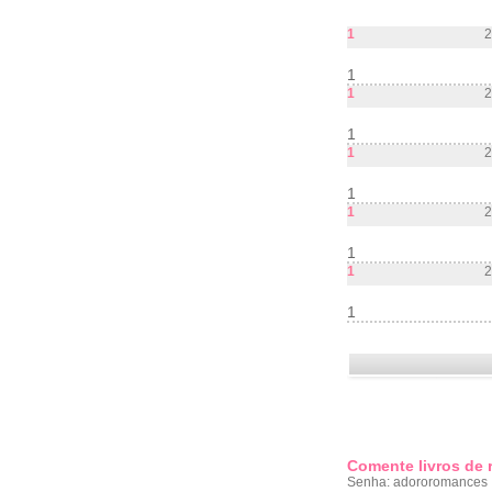
1
2
1
1
2
1
1
2
1
1
2
1
1
2
1
Comente livros de
Senha: adororomances