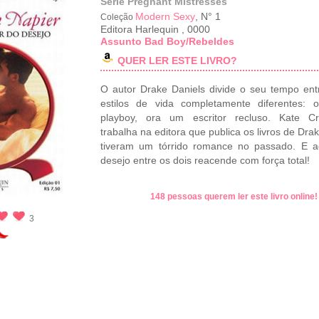
Série Pregnant Mistresses
Modern Sexy
, N° 1
Coleção
Editora Harlequin
,
0000
Assunto Bad Boy/Rebeldes
QUER LER ESTE LIVRO?
O autor Drake Daniels divide o seu tempo ent
estilos de vida completamente diferentes: 
playboy, ora um escritor recluso. Kate Cr
trabalha na editora que publica os livros de Drak
tiveram um tórrido romance no passado. E a
desejo entre os dois reacende com força total!
148 pessoas querem ler este livro online
3