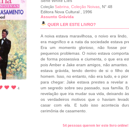
Série White Lies
Sabrina, Coleção Noivas
, N° 48
Coleção
Editora Nova Cultural
,
1996
Assunto Grávida
QUER LER ESTE LIVRO?
A noiva estava maravilhosa, o noivo era lindo, 
era magnífico e a nata da sociedade estava pr
Era um momento glorioso, não fosse por 
pequenos problemas. O noivo estava comport
de forma possessiva e ciumenta, o que era es
pois Amber e Jake eram amigos, não amantes
estava grávida, tendo dentro de si o filho d
homem. Isso, no entanto, não era tudo, e o pior
para chegar: Jake estava prestes a revelar 
um segredo sobre seu passado, sua família. 
4
revelação que iria mudar sua vida, deixando às
os verdadeiros motivos que o haviam levad
casar com ela. E tudo isso acontecia dur
cerimônia de casamento.
54 pessoas querem ler este livro online