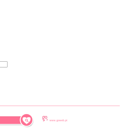
www.goweb.pt