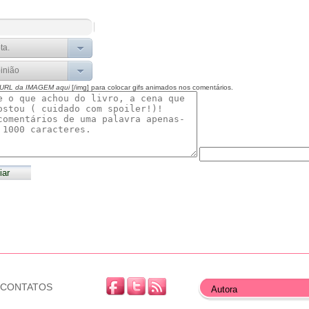
 URL da IMAGEM aqui
[/img] para colocar gifs animados nos comentários.
CONTATOS