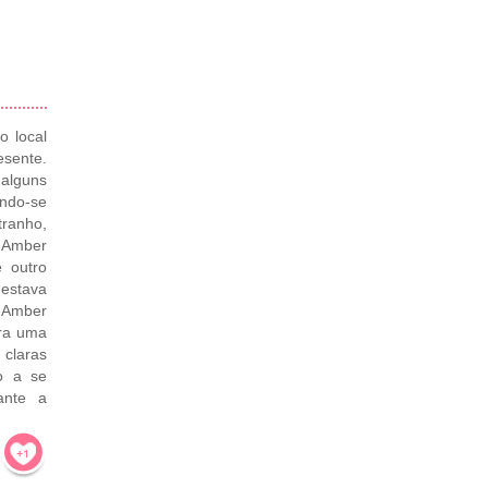
o local
esente.
alguns
ando-se
tranho,
. Amber
e outro
 estava
a Amber
Era uma
 claras
o a se
ante a
!