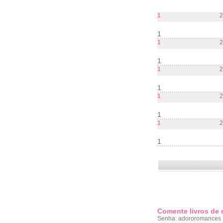
1
2
1
1
2
1
1
2
1
1
2
1
1
2
1
Comente livros de
Senha: adororomances