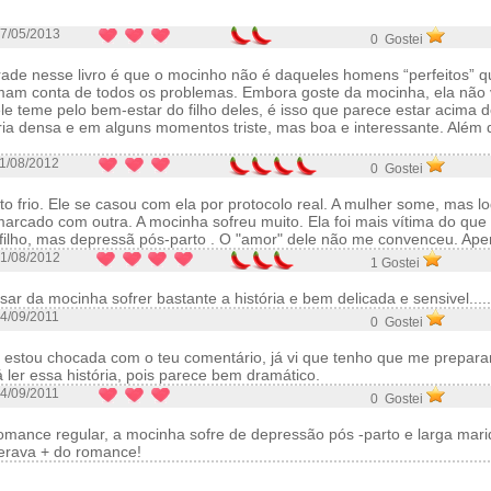
7/05/2013
0 Gostei
rade nesse livro é que o mocinho não é daqueles homens “perfeitos” q
mam conta de todos os problemas. Embora goste da mocinha, ela nã
 ele teme pelo bem-estar do filho deles, é isso que parece estar acima d
ória densa e em alguns momentos triste, mas boa e interessante. Além di
1/08/2012
0 Gostei
o frio. Ele se casou com ela por protocolo real. A mulher some, mas lo
rcado com outra. A mocinha sofreu muito. Ela foi mais vítima do que
ilho, mas depressã pós-parto . O "amor" dele não me convenceu. Ap
1/08/2012
1 Gostei
sar da mocinha sofrer bastante a história e bem delicada e sensivel...
4/09/2011
0 Gostei
á estou chocada com o teu comentário, já vi que tenho que me prepara
 ler essa história, pois parece bem dramático.
4/09/2011
0 Gostei
omance regular, a mocinha sofre de depressão pós -parto e larga marid
erava + do romance!