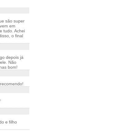
ue são super
o vem em
e tudo. Achei
sso, o final
go depois já
 ele. Não
enas bom!
..recomendo!
r
o e filho