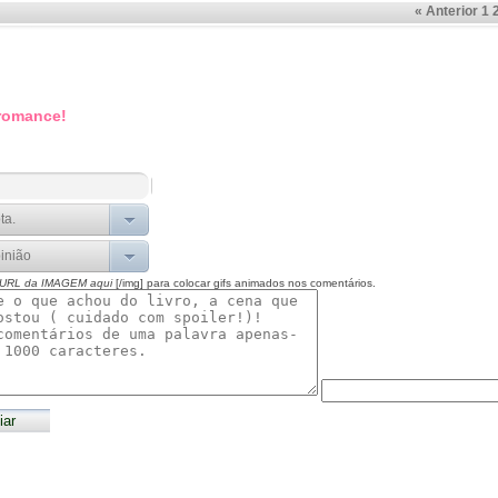
« Anterior
1
 romance!
 URL da IMAGEM aqui
[/img] para colocar gifs animados nos comentários.