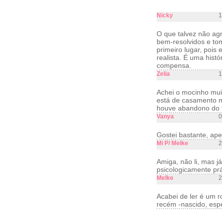
Nicky
1
O que talvez não ag
bem-resolvidos e to
primeiro lugar, pois
realista. É uma hist
compensa.
Zelia
1
Achei o mocinho muit
está de casamento ma
houve abandono do f
Vanya
0
Gostei bastante, ape
Mi P/ Melke
2
Amiga, não li, mas j
psicologicamente prá
Melke
2
Acabei de ler é um r
recém -nascido, esp