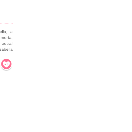
ella, a
morta,
 outra!
sabella
!