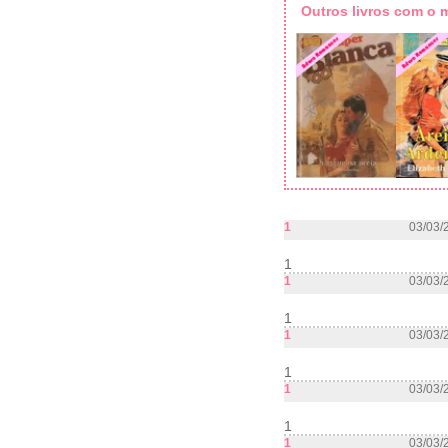
Outros livros com o
1
03/03/
1
1
03/03/
1
1
03/03/
1
1
03/03/
1
1
03/03/