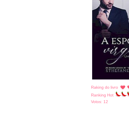
Raking do livro
Ranking Hot
Votos:
12