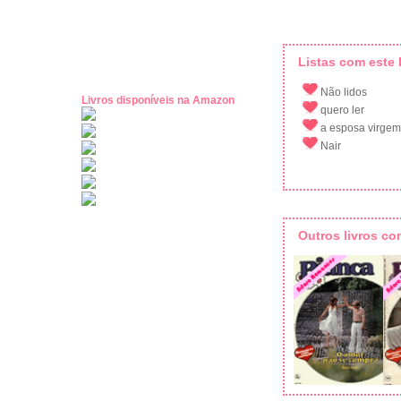
Listas com este l
Não lidos
Livros disponíveis na Amazon
quero ler
a esposa virgem
Nair
Outros livros c