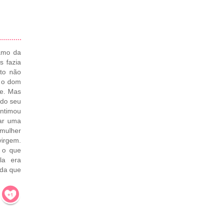
amo da
s fazia
nto não
a o dom
se. Mas
 do seu
intimou
ar uma
mulher
irgem.
o o que
ela era
ada que
!