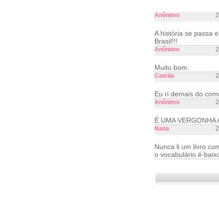
Anônimo
2
A história se passa
Brasil!!!
Anônimo
2
Muito bom.
Camila
2
Eu ri demais do come
Anônimo
2
É UMA VERGONHA 
Nana
2
Nunca li um livro com
o vocabulário é baix