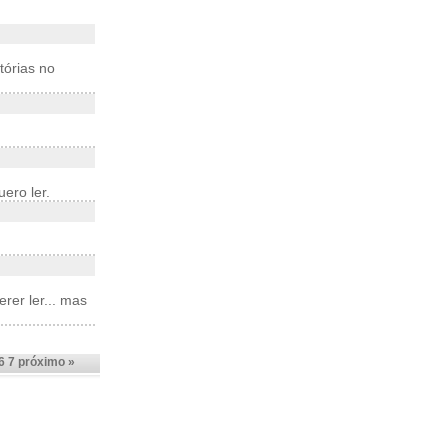
tórias no
ero ler.
rer ler... mas
6
7
próximo »