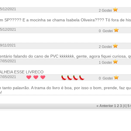
5/12/2021
2 Gostei
 em SP????? E a mocinha se chama Isabela Oliveira???? Tô fora de his
5/12/2021
0 Gostei
9/11/2021
2 Gostei
ntário falando do cano de PVC kkkkkkk, gente, agora fiquei curiosa, qu
7/05/2021
1 Gostei
ALHEIA ESSE LIVRECO
7/05/2021
0 Gostei
 tanto palavrão. A trama do livro é boa, por isso o bom, prende, faz que
o!
« Anterior
1
2
3
[4]
5