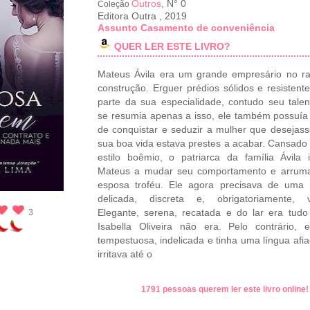
Outros
, N° 0
Coleção
Editora Outra
,
2019
Assunto Casamento de conveniência
QUER LER ESTE LIVRO?
Mateus Ávila era um grande empresário no r
construção. Erguer prédios sólidos e resistente
parte da sua especialidade, contudo seu tale
se resumia apenas a isso, ele também possuí
de conquistar e seduzir a mulher que desejas
sua boa vida estava prestes a acabar. Cansado
estilo boêmio, o patriarca da família Ávila 
Mateus a mudar seu comportamento e arrum
esposa troféu. Ele agora precisava de uma 
delicada, discreta e, obrigatoriamente, v
Elegante, serena, recatada e do lar era tud
3
Isabella Oliveira não era. Pelo contrário, 
tempestuosa, indelicada e tinha uma língua afi
irritava até o
1791 pessoas querem ler este livro online