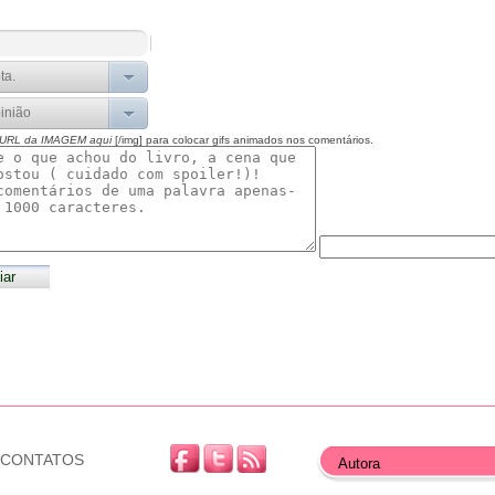
 URL da IMAGEM aqui
[/img] para colocar gifs animados nos comentários.
CONTATOS