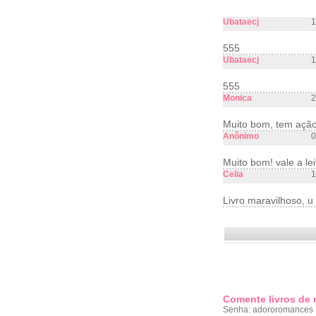
Ubataecj
1
555
Ubataecj
1
555
Monica
2
Muito bom, tem ação 
Anônimo
0
Muito bom! vale a lei
Celia
1
Livro maravilhoso, u
Comente livros de
Senha: adororomances