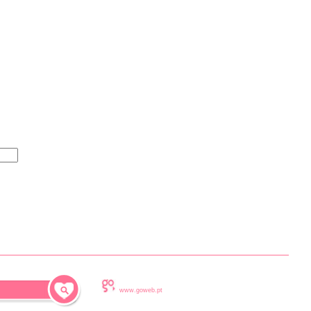
www.goweb.pt