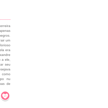
erreira
 apenas
egros.
rair um
lorioso
ela era
exandre
 a ele,
gar seu
sejava
ia como
rpo nu
bas de
!