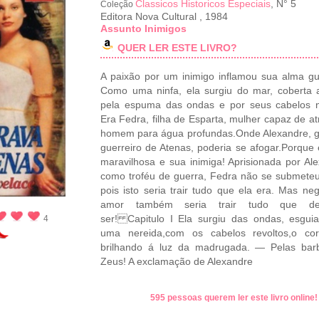
Classicos Historicos Especiais
, N° 5
Coleção
Editora Nova Cultural
,
1984
Assunto Inimigos
QUER LER ESTE LIVRO?
A paixão por um inimigo inflamou sua alma gu
Como uma ninfa, ela surgiu do mar, coberta
pela espuma das ondas e por seus cabelos n
Era Fedra, filha de Esparta, mulher capaz de at
homem para água profundas.Onde Alexandre, g
guerreiro de Atenas, poderia se afogar.Porque 
maravilhosa e sua inimiga! Aprisionada por Al
como troféu de guerra, Fedra não se submeteu
pois isto seria trair tudo que ela era. Mas ne
amor também seria trair tudo que de
ser! Capitulo I Ela surgiu das ondas, esgu
4
uma nereida,com os cabelos revoltos,o co
brilhando á luz da madrugada. — Pelas bar
Zeus! A exclamação de Alexandre
595 pessoas querem ler este livro online