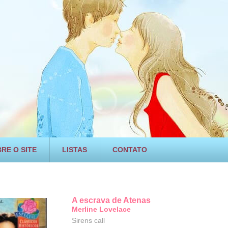
RE O SITE
LISTAS
CONTATO
A escrava de Atenas
Merline Lovelace
Sirens call