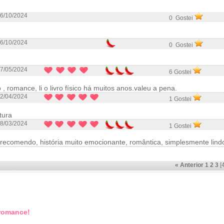
6/10/2024
0 Gostei
6/10/2024
0 Gostei
7/05/2024
6 Gostei
, romance, li o livro físico há muitos anos.valeu a pena.
2/04/2024
1 Gostei
tura
8/03/2024
1 Gostei
 recomendo, história muito emocionante, romântica, simplesmente lind
« Anterior
1
2
3
[
 romance!