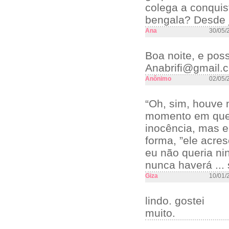
colega a conquis
bengala? Desde 
Ana
30/05/
Boa noite, e pos
Anabrifi@gmail.
Anônimo
02/05/
“Oh, sim, houve 
momento em que t
inocência, mas e
forma, ”ele acres
eu não queria n
nunca haverá ...
Giza
10/01/
lindo. gostei
muito.