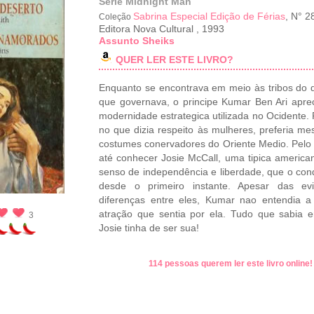
Série Midnight Man
Sabrina Especial Edição de Férias
, N° 2
Coleção
Editora Nova Cultural
,
1993
Assunto Sheiks
QUER LER ESTE LIVRO?
Enquanto se encontrava em meio às tribos do 
que governava, o principe Kumar Ben Ari apre
modernidade estrategica utilizada no Ocidente.
no que dizia respeito às mulheres, preferia m
costumes conervadores do Oriente Medio. Pel
até conhecer Josie McCall, uma tipica americ
senso de independência e liberdade, que o con
desde o primeiro instante. Apesar das evi
diferenças entre eles, Kumar nao entendia a 
atração que sentia por ela. Tudo que sabia 
3
Josie tinha de ser sua!
114 pessoas querem ler este livro online