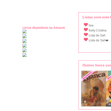
Listas com este l
line
Livros disponíveis na Amazon
Kelly Cristina
Lista de Sah
Lista de Sah❤️
Outros livros c