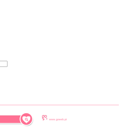
www.goweb.pt