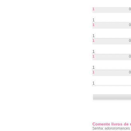
1
0
1
1
0
1
1
0
1
1
0
1
1
0
1
Comente livros de
Senha: adororomances