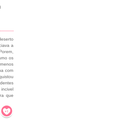
8
deserto
ciava a
 Porem,
esmo os
o menos
ana com
quistou
dentes
incivel
era que
!