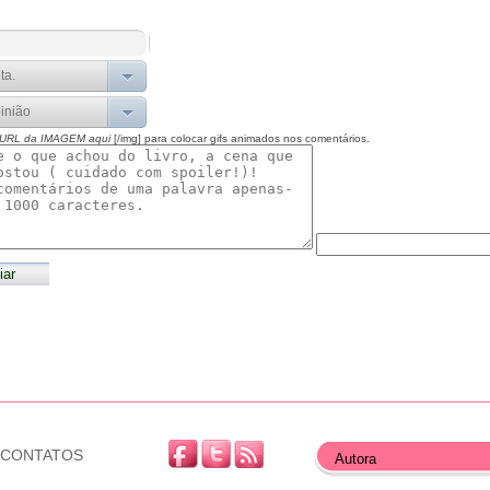
 URL da IMAGEM aqui
[/img] para colocar gifs animados nos comentários.
CONTATOS