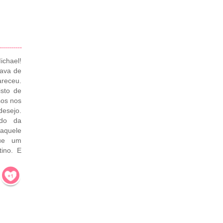
ichael!
bava de
receu.
isto de
sos nos
esejo.
ndo da
aquele
que um
tino. E
!