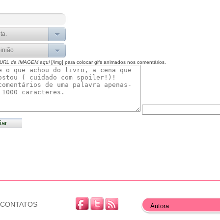
 URL da IMAGEM aqui
[/img] para colocar gifs animados nos comentários.
CONTATOS