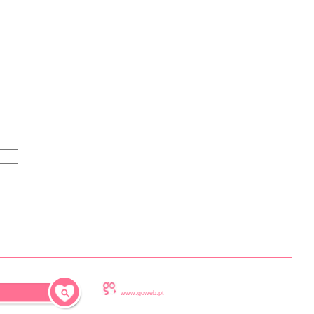
www.goweb.pt