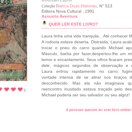
Mountain Laurel
Bianca Duas Historias
, N° 513
Coleção
Editora Nova Cultural
,
1991
Assunto Aventura
QUER LER ESTE LIVRO?
Laura tinha uma vida tranquila... Até conhecer M
A rodovia estava deserta. Distraída, Laura aca
trocar o pneu do carro quando Michael apa
Másculo, barba por fazer,despertou-lhe um m
temor e encantamento. Seus olhos ficaram pre
dele, mágicos segundos de observação e d
Laura entrou rapidamente no carro, fugi
vontade intensa de se atirar nos braços d
desconhecido. Mas ela não imaginava 
reencontro inusitado estava traçado pelo des
5
Michael poderia ser seu salvador ou seu algoz!
6 pessoas querem ler este livro online