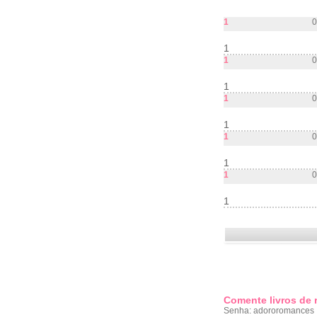
1
0
1
1
0
1
1
0
1
1
0
1
1
0
1
Comente livros de
Senha: adororomances