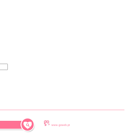
www.goweb.pt