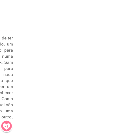
 de ter
ido, um
go para
e numa
rk. Sam
a para
 nada
ou que
lver um
nhecer
o. Como
ual não
ão uma
 outro,
!