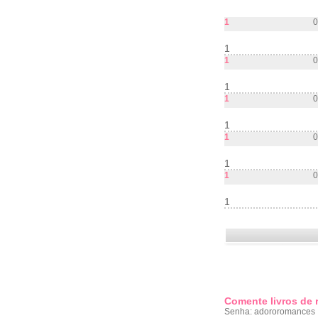
1
0
1
1
0
1
1
0
1
1
0
1
1
0
1
Comente livros de
Senha: adororomances