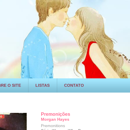
RE O SITE
LISTAS
CONTATO
Premonições
Morgan Hayes
Premonitions