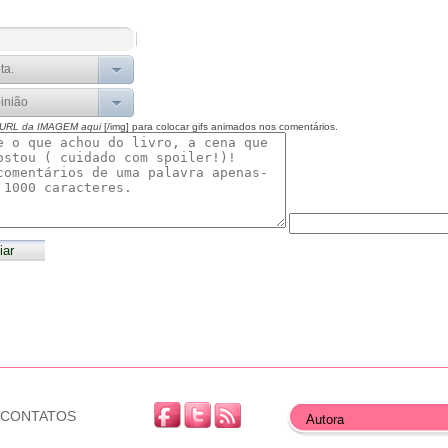
 URL da IMAGEM aqui
[/img] para colocar gifs animados nos comentários.
CONTATOS