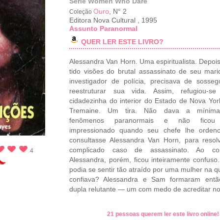
Série Women Who Dare
Ouro
, N° 2
Coleção
Editora Nova Cultural
,
1995
Assunto Paranormal
QUER LER ESTE LIVRO?
Alessandra Van Horn. Uma espiritualista. Depois
tido visões do brutal assassinato de seu mar
investigador de polícia, precisava de sosse
reestruturar sua vida. Assim, refugiou-s
cidadezinha do interior do Estado de Nova Yo
Tremaine. Um tira. Não dava a mínim
fenômenos paranormais e não ficou
impressionado quando seu chefe lhe orden
consultasse Alessandra Van Horn, para reso
complicado caso de assassinato. Ao co
4
Alessandra, porém, ficou inteiramente confus
podia se sentir tão atraído por uma mulher na q
confiava? Alessandra e Sam formaram ent
dupla relutante — um com medo de acreditar no
21 pessoas querem ler este livro online