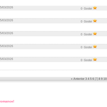
5/03/2026
0 Gostei
5/03/2026
0 Gostei
5/03/2026
0 Gostei
5/03/2026
0 Gostei
5/03/2026
0 Gostei
« Anterior
3
4
5
6
[7]
8
9
10
 romance!