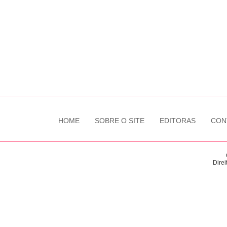
HOME
SOBRE O SITE
EDITORAS
CON
Direi