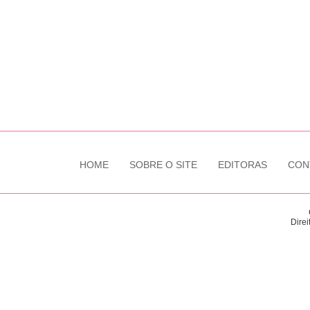
HOME
SOBRE O SITE
EDITORAS
CON
Direi