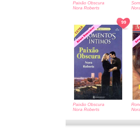
Paixão Obscura
Som
Nora Roberts
Nor
99
Paixão Obscura
Ron
Nora Roberts
Nor