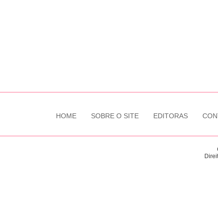
HOME
SOBRE O SITE
EDITORAS
CON
Direi