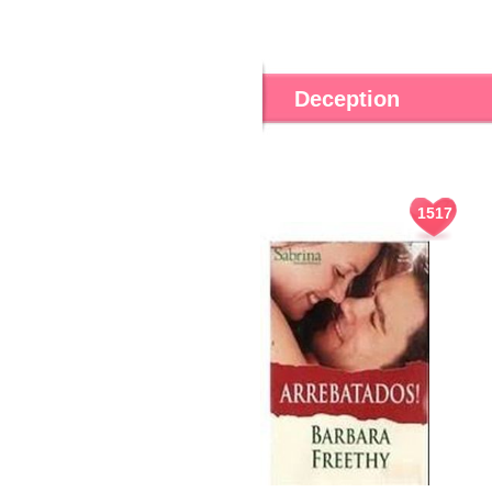
Deception
1517