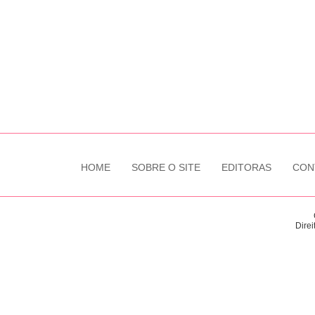
HOME
SOBRE O SITE
EDITORAS
CON
Direi