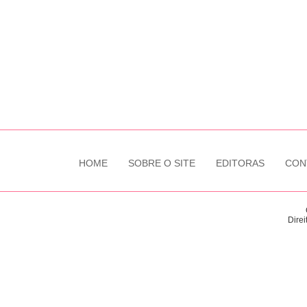
HOME
SOBRE O SITE
EDITORAS
CON
Direi