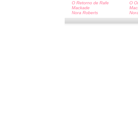
O Retorno de Rafe
O Or
Mackade
Mac
Nora Roberts
Nor