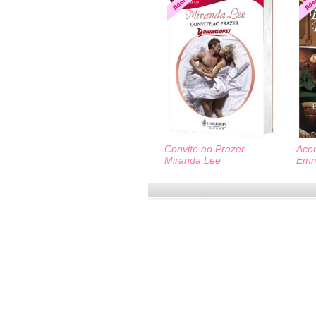
Convite ao Prazer
Acor
Miranda Lee
Emm