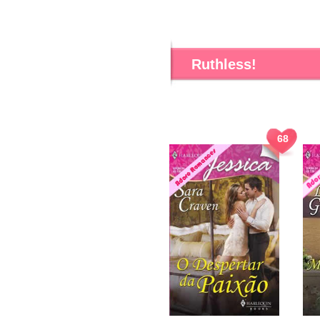
Ruthless!
68