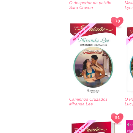
O despertar da paixão
Mist
Sara Craven
Lyn
78
Caminhos Cruzados
O P
Miranda Lee
Luc
91