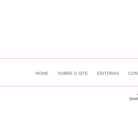
HOME
SOBRE O SITE
EDITORAS
CON
Direi